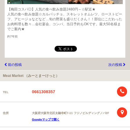
【梅田コスパ◎】人気の食べ飲み放題2480円～☆駅近★
人気の食べ飲み放題☆カルパッチョ、スキレットオムレツ、ローストビー
フ、アヒージョなどなど…旬の野菜も盛りだくさん！！部位にこだわった
お肉料理も数々…会社宴会、コンパ、当日予約もOKです。最大50名様ま
でご案内★
約7年前
前の投稿
次の投稿
Meat Market （みーとまーけっと）
0661308357
TEL
住所
大阪府大阪市北区太融寺町7-11 フジノビルディングノバ2F
Googleマップで開く