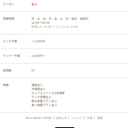
クーポン
あり
営業時間
月・火・水・木・金・土・日・祝日・祝前日
12:00〜00:00
料理L.O. 23:00 ドリンクL.O. 23:30
ランチ予算
〜2,800円
ディナー予算
2,800円〜
座席数
57
特徴
個室あり
半個室あり
カップルシート＆2名個室
ランチ営業あり
飲み放題プランあり
食べ放題プランあり
Meat Market HOME
お知らせ
メニュー
写真
地図