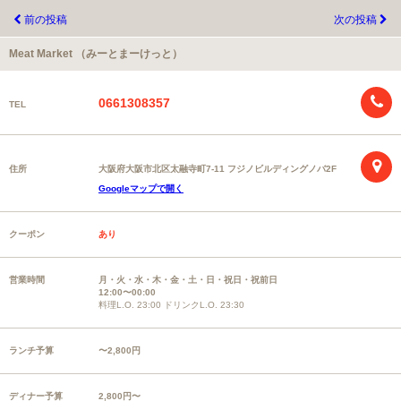
前の投稿
次の投稿
Meat Market （みーとまーけっと）
0661308357
TEL
住所
大阪府大阪市北区太融寺町7-11 フジノビルディングノバ2F
Googleマップで開く
クーポン
あり
営業時間
月・火・水・木・金・土・日・祝日・祝前日
12:00〜00:00
料理L.O. 23:00 ドリンクL.O. 23:30
ランチ予算
〜2,800円
ディナー予算
2,800円〜