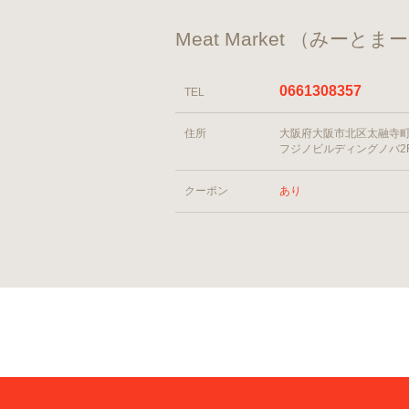
Meat Market （みーと
0661308357
TEL
住所
大阪府大阪市北区太融寺町7
フジノビルディングノバ2
クーポン
あり