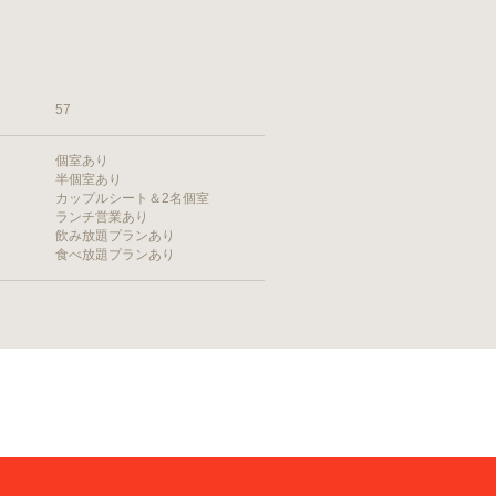
57
個室あり
半個室あり
カップルシート＆2名個室
ランチ営業あり
飲み放題プランあり
食べ放題プランあり