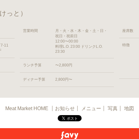
まーけっと）
営業時間
月・火・水・木・金・土・日・
座席数
祝日・祝前日
12:00〜00:00
特徴
-11
料理L.O. 23:00 ドリンクL.O.
F
23:30
ランチ予算
〜2,800円
ディナー予算
2,800円〜
Meat Market HOME
お知らせ
メニュー
写真
地図