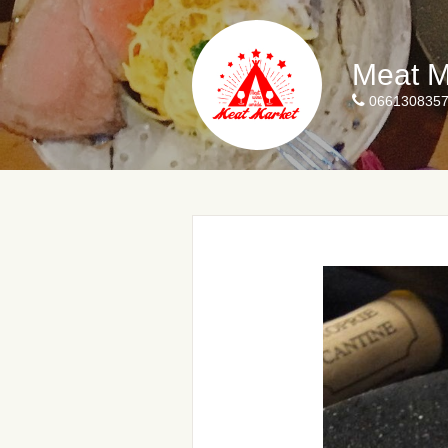
Meat M
066130835