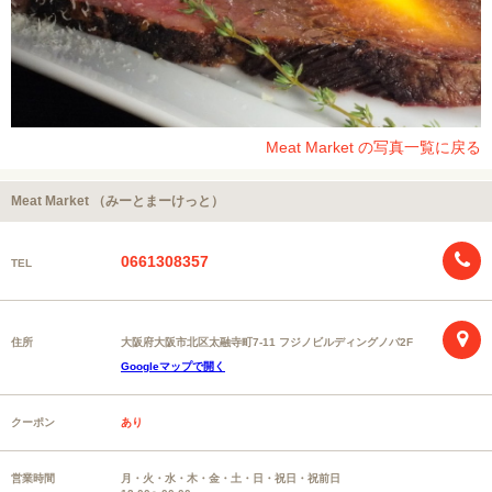
Meat Market の写真一覧に戻る
Meat Market （みーとまーけっと）
0661308357
TEL
住所
大阪府大阪市北区太融寺町7-11 フジノビルディングノバ2F
Googleマップで開く
クーポン
あり
営業時間
月・火・水・木・金・土・日・祝日・祝前日